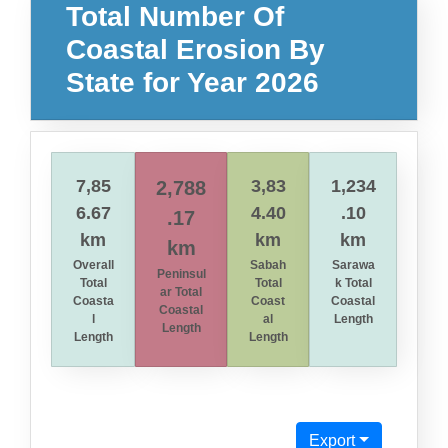
Total Number Of
Coastal Erosion By
State for Year 2026
7,85
3,83
1,234
2,788
6.67
4.40
.10
.17
km
km
km
km
Overall
Sabah
Sarawa
Peninsul
Total
Total
k Total
ar Total
Coasta
Coast
Coastal
Coastal
l
al
Length
Length
Length
Length
Export