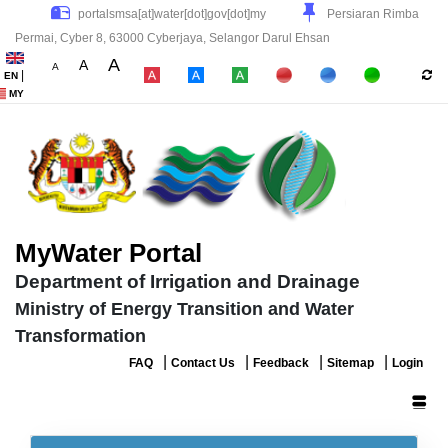
Persiaran Rimba
Permai, Cyber 8, 63000 Cyberjaya, Selangor Darul Ehsan
A
A
A
|
EN
|
|
|
MY
MyWater Portal
Department of Irrigation and Drainage
Ministry of Energy Transition and Water
Transformation
|
|
|
|
FAQ
Contact Us
Feedback
Sitemap
Login