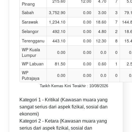
215.60
12.00
4.70
7
5.
Pinang
Sabah
3,752.90
0.00
3.00
3
79.
Sarawak
1,234.10
0.00
18.60
7
144.
Selangor
492.10
0.00
4.80
2
18.
Terengganu
443.10
0.00
12.30
8
15.
WP Kuala
0.00
0.00
0.0
0
0
Lumpur
WP Labuan
81.50
0.00
0.60
1
2.
WP
0.00
0.00
0.0
0
0
Putrajaya
Tarikh Kemas Kini Terakhir : 10/08/2026
Kategori 1 - Kritikal (Kawasan muara yang
sangat serius dari aspek fizikal, sosial dan
ekonomi)
Kategori 2 - Ketara (Kawasan muara yang
serius dari aspek fizikal, sosial dan