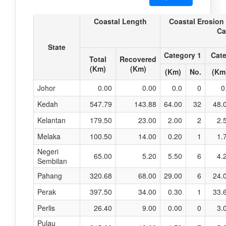
Coastal Length
Coastal Erosion
Ca
State
Category 1
Cate
Total
Recovered
(Km)
(Km)
(Km)
No.
(Km
Johor
0.00
0.00
0.0
0
0
Kedah
547.79
143.88
64.00
32
48.
Kelantan
179.50
23.00
2.00
2
2.
Melaka
100.50
14.00
0.20
1
1.
Negeri
65.00
5.20
5.50
6
4.
Sembilan
Pahang
320.68
68.00
29.00
6
24.
Perak
397.50
34.00
0.30
1
33.
Perlis
26.40
9.00
0.00
0
3.
Pulau